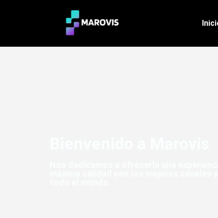
Inic
Bienvenido a Marovis
Nos dedicamos a ofrecerle una experienci
máxima calidad con los mejores canales 
todo el mundo.