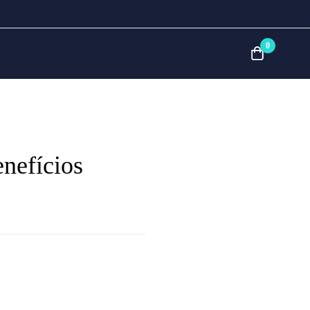
0
enefícios