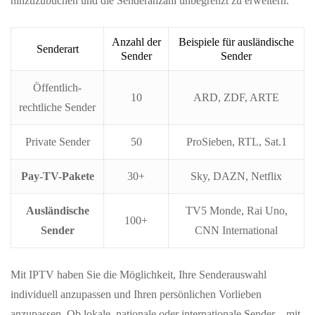
hinzuzubuchen und die Senderanzahl unbegrenzt zu erweitern.
Anzahl der
Beispiele für ausländische
Senderart
Sender
Sender
Öffentlich-
10
ARD, ZDF, ARTE
rechtliche Sender
Private Sender
50
ProSieben, RTL, Sat.1
Pay-TV-Pakete
30+
Sky, DAZN, Netflix
Ausländische
TV5 Monde, Rai Uno,
100+
Sender
CNN International
Mit IPTV haben Sie die Möglichkeit, Ihre Senderauswahl
individuell anzupassen und Ihren persönlichen Vorlieben
anzupassen. Ob lokale, nationale oder internationale Sender – mit